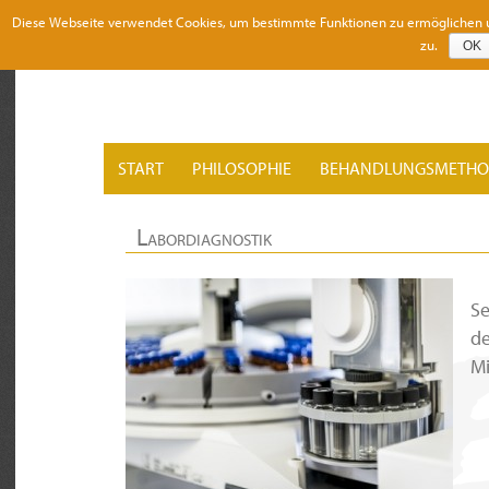
Diese Webseite verwendet Cookies, um bestimmte Funktionen zu ermöglichen un
zu.
OK
START
PHILOSOPHIE
BEHANDLUNGSMETH
Labordiagnostik
Se
de
Mi